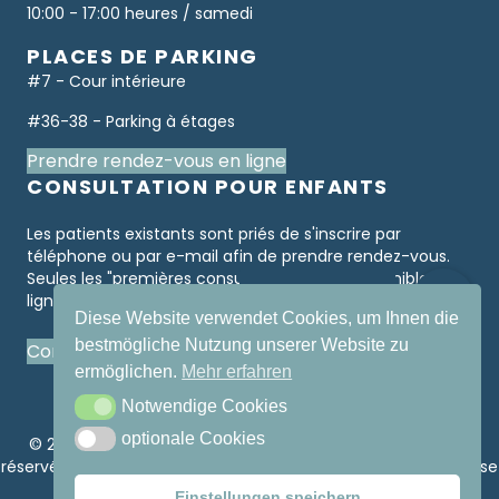
10:00 - 17:00 heures / samedi
PLACES DE PARKING
#7 - Cour intérieure
#36-38 - Parking à étages
Prendre rendez-vous en ligne
CONSULTATION POUR ENFANTS
Les patients existants sont priés de s'inscrire par
téléphone ou par e-mail afin de prendre rendez-vous.
Seules les "premières consultations" sont disponibles en
ligne.
Diese Website verwendet Cookies, um Ihnen die
bestmögliche Nutzung unserer Website zu
Consultation pour enfants
ermöglichen.
Mehr erfahren
Notwendige Cookies
Notwendige Cookies
optionale Cookies
optionale Cookies
© 2026 Centre ophtalmologique Wollishofen. Tous droits
réservés par le Dr Dominique Mustur.
Mentions légales et clause
de non-responsabilité
Einstellungen speichern