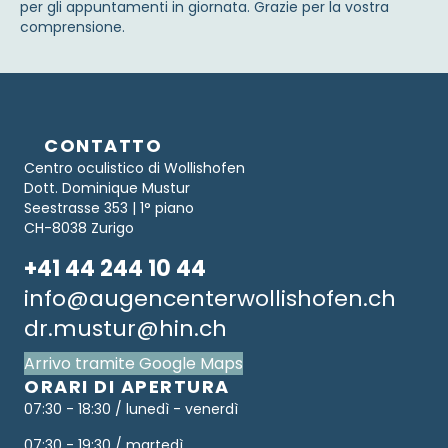
per gli appuntamenti in giornata. Grazie per la vostra
comprensione.
CONTATTO
Centro oculistico di Wollishofen
Dott. Dominique Mustur
Seestrasse 353 | 1° piano
CH-8038 Zurigo
+41 44 244 10 44
info@augencenterwollishofen.ch
dr.mustur@hin.ch
Arrivo tramite Google Maps
ORARI DI APERTURA
07:30 - 18:30 / lunedì - venerdì
07:30 - 19:30 / martedì