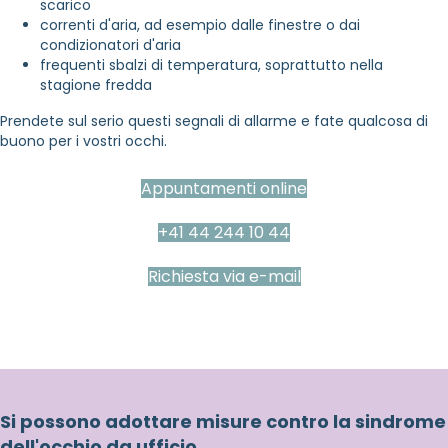
scarico
correnti d'aria, ad esempio dalle finestre o dai
condizionatori d'aria
frequenti sbalzi di temperatura, soprattutto nella
stagione fredda
Prendete sul serio questi segnali di allarme e fate qualcosa di
buono per i vostri occhi.
Appuntamenti online
+41 44 244 10 44
Richiesta via e-mail
Si possono adottare misure contro la sindrome
dell'occhio da ufficio