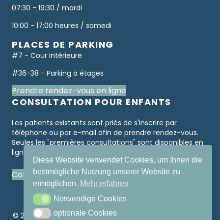
07:30 - 19:30 / mardi
10:00 - 17:00 heures / samedi
PLACES DE PARKING
#7 - Cour intérieure
#36-38 - Parking à étages
Prendre rendez-vous en ligne
CONSULTATION POUR ENFANTS
Les patients existants sont priés de s'inscrire par
téléphone ou par e-mail afin de prendre rendez-vous.
Seules les "premières consultations" sont disponibles en
ligne.
Diese Website verwendet Cookies, um Ihnen die
bestmögliche Nutzung unserer Website zu
Consultation pour enfants
ermöglichen.
Mehr erfahren
Notwendige Cookies
Notwendige Cookies
optionale Cookies
optionale Cookies
© 2026 Centre ophtalmologique Wollishofen. Tous droits