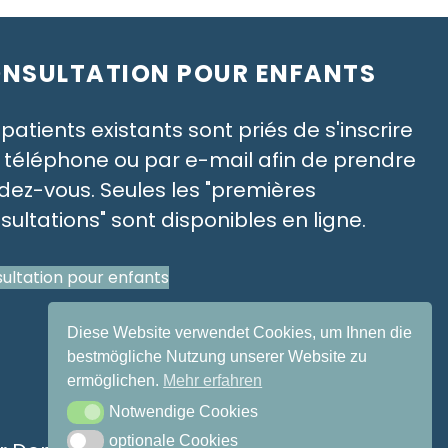
NSULTATION POUR ENFANTS
 patients existants sont priés de s'inscrire
 téléphone ou par e-mail afin de prendre
dez-vous. Seules les "premières
sultations" sont disponibles en ligne.
ultation pour enfants
Diese Website verwendet Cookies, um Ihnen die
bestmögliche Nutzung unserer Website zu
ermöglichen.
Mehr erfahren
Notwendige Cookies
Notwendige Cookies
optionale Cookies
optionale Cookies