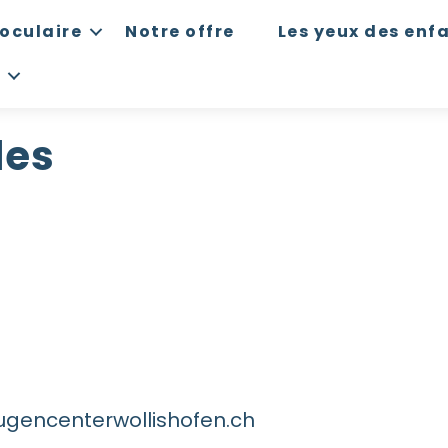
oculaire
Notre offre
Les yeux des enf
les
augencenterwollishofen.ch