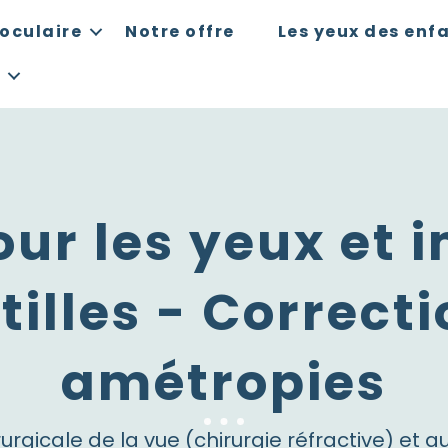
oculaire
Notre offre
Les yeux des enf
our les yeux et 
tilles - Correct
amétropies
rurgicale de la vue (chirurgie réfractive) e