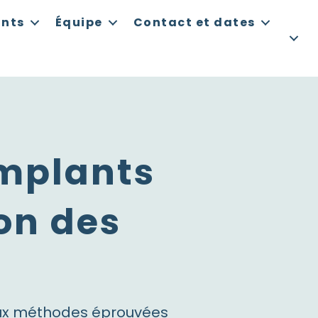
ants
Équipe
Contact et dates
implants
ion des
t aux méthodes éprouvées