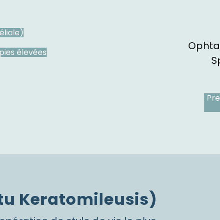
liale)
Ophtal
opies élevées
S
Pre
tu Keratomileusis)