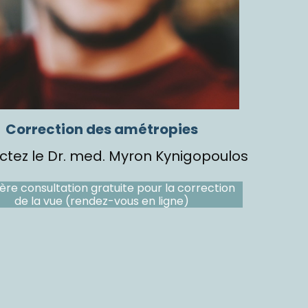
Correction des amétropies
tez le Dr. med. Myron Kynigopoulos
ère consultation gratuite pour la correction
de la vue (rendez-vous en ligne)