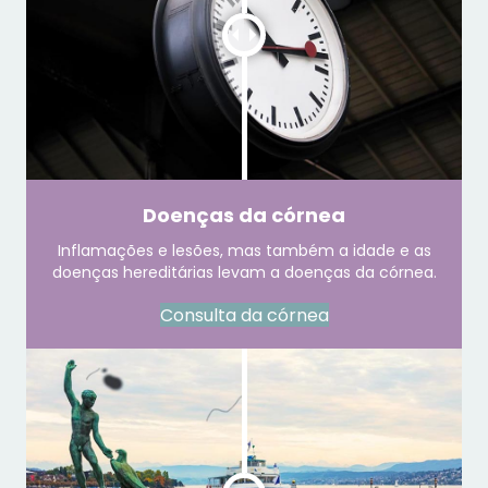
Doenças da córnea
Inflamações e lesões, mas também a idade e as
doenças hereditárias levam a doenças da córnea.
Consulta da córnea