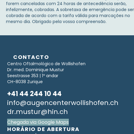
forem canceladas com 24 horas de antecedência serão,
infelizmente, cobradas. A sobretaxa de emergência pode ser
cobrada de acordo com a tarifa válida para marcações no
mesmo dia. Obrigado pela vossa compreensão.
CONTACTO
Centro Oftalmológico de Wollishofen
Dr. med. Dominique Mustur
Seestrasse 353 | 1º andar
CH-8038 Zurique
+41 44 244 10 44
info@augencenterwollishofen.ch
dr.mustur@hin.ch
Chegada via Google Maps
HORÁRIO DE ABERTURA