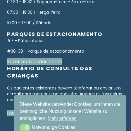
07:30 - 18:30 / Segunda-feira - Sexta-feira
07:30 - 19:30 / Terça-feira
10:00 - 17:00 / Sábado
PARQUES DE ESTACIONAMENTO
#7 - Pátio interior
#36-38 - Parque de estacionamento
Fazer marcações online
HORÁRIO DE CONSULTA DAS
CRIANÇAS
Os pacientes existentes devem telefonar ou enviar um
e-mail para marcar uma consulta. Apenas as "primeiras
consultas" estão disponíveis online.
Diese Website verwendet Cookies, um Ihnen die
bestmögliche Nutzung unserer Website zu
Horário de consulta das crianças
ermöglichen.
Mehr erfahren
Notwendige Cookies
Notwendige Cookies