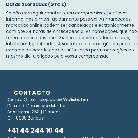
Datas acordadas (GTC's):
Se não conseguir manter o seu compromisso, por favor
informe-nos o mais rapidamente possível. As marcações
marcadas online podem ser canceladas electronicamente
com até 24 horas de antecedência. As nomeações que não
forem canceladas com 24 horas de antecedência serão,
infelizmente, cobradas. A sobretaxa de emergência pode ser
cobrada de acordo com a tarifa válida para marcações no
mesmo dia. Obrigado pela vossa compreensão.
CONTACTO
Centro Oftalmológico de Wollishofen
Dr. med. Dominique Mustur
Seestrasse 353 | 1º andar
CH-8038 Zurique
+41 44 244 10 44