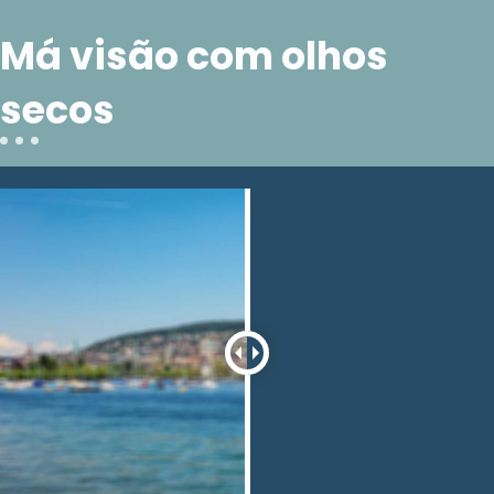
Má visão com olhos
secos