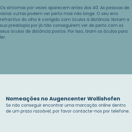
Os sintomas por vezes aparecem antes dos 40. As pessoas de
vistas curtas podem ver perto mas não longe. O seu erro
refractivo do olho é corrigido com óculos à distância. Notam a
sua presbiopia por já não conseguirem ver de perto com os
seus óculos de distância postos. Por isso, tiram os óculos para
ler.
Nomeações no Augencenter Wollishofen
Se não conseguir encontrar uma marcação online dentro
de um prazo razoável, por favor contacte-nos por telefone.