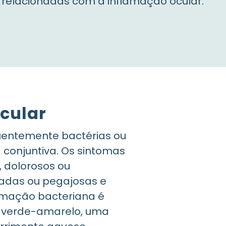
 relacionadas com a inflamação ocular.
cular
uentemente bactérias ou
a conjuntiva. Os sintomas
, dolorosos ou
adas ou pegajosas e
lamação bacteriana é
verde-amarelo, uma