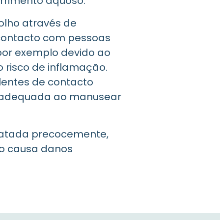
orrimento aquoso.
olho através de
contacto com pessoas
 por exemplo devido ao
risco de inflamação.
 lentes de contacto
inadequada ao manusear
tratada precocemente,
ão causa danos