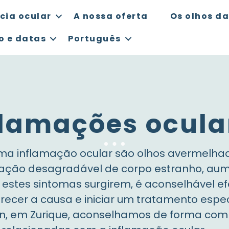
cia ocular
A nossa oferta
Os olhos da
o e datas
Português
flamações ocula
uma inflamação ocular são olhos avermelha
nsação desagradável de corpo estranho, aum
 estes sintomas surgirem, é aconselhável 
recer a causa e iniciar um tratamento espec
en, em Zurique, aconselhamos de forma comp