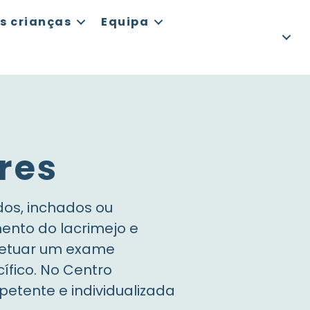
s crianças
Equipa
res
dos, inchados ou
ento do lacrimejo e
efetuar um exame
ífico. No Centro
etente e individualizada