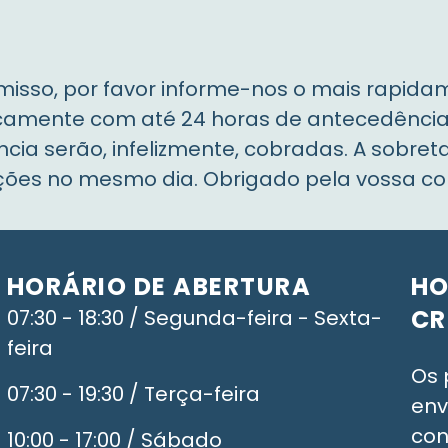
misso, por favor informe-nos o mais rapid
icamente com até 24 horas de antecedênci
ia serão, infelizmente, cobradas. A sobre
ações no mesmo dia. Obrigado pela vossa c
HORÁRIO DE ABERTURA
HO
CR
07:30 - 18:30 / Segunda-feira - Sexta-
feira
Os 
07:30 - 19:30 / Terça-feira
env
con
10:00 - 17:00 / Sábado