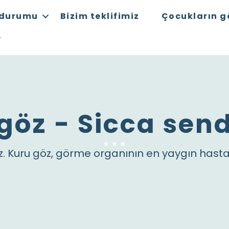
 durumu
Bizim teklifimiz
Çocukların g
göz - Sicca se
z.
Kuru göz, görme organının en yaygın hastalı