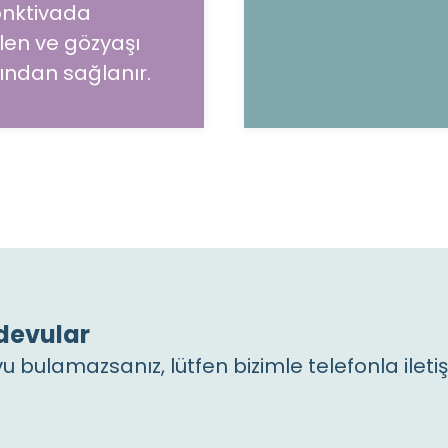
onktivada
ilen ve gözyaşı
ından sağlanır.
devular
u bulamazsanız, lütfen bizimle telefonla ileti