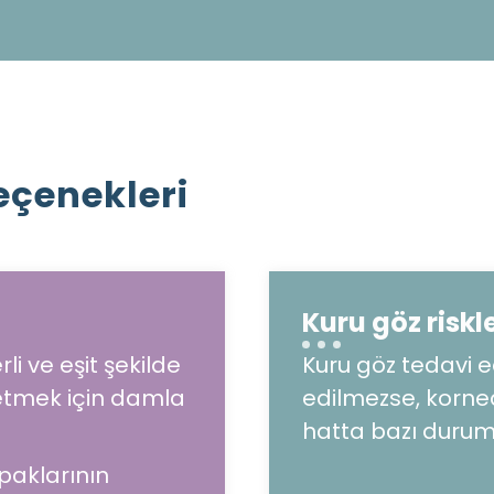
eçenekleri
Kuru göz riskle
i ve eşit şekilde
Kuru göz tedavi 
i etmek için damla
edilmezse, kornea
hatta bazı durum
paklarının