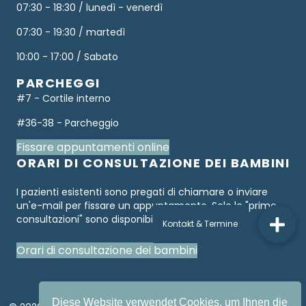
07:30 - 18:30 / lunedì - venerdì
07:30 - 19:30 / martedì
10:00 - 17:00 / Sabato
PARCHEGGI
#7 - Cortile interno
#36-38 - Parcheggio
Fissare appuntamenti online
ORARI DI CONSULTAZIONE DEI BAMBINI
I pazienti esistenti sono pregati di chiamare o inviare
un'e-mail per fissare un appuntamento. Solo le "prime
consultazioni" sono disponibili online.
Orari di consultazione dei bambini
Diese Website verwendet Cookies, um Ihnen die