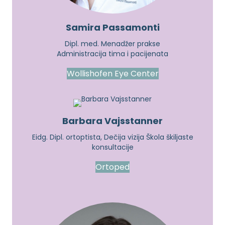
Samira Passamonti
Dipl. med. Menadžer prakse
Administracija tima i pacijenata
Wollishofen Eye Center
Barbara Vajsstanner
Eidg. Dipl. ortoptista,
Dečija vizija Škola škiljaste
konsultacije
Ortoped