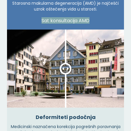
Starosna makularna degeneracija (AMD) je najčešći
uzrok oštećenja vida u starosti.
Sat konsultacija AMD
Deformiteti podočnja
Medicinski naznačena korekcija pogrešnih poravnanja