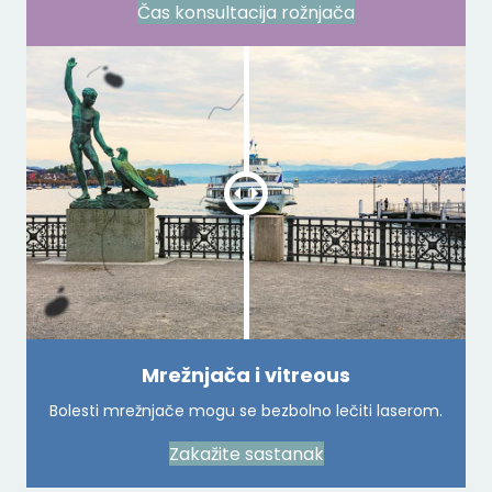
Čas konsultacija rožnjača
Mrežnjača i vitreous
Bolesti mrežnjače mogu se bezbolno lečiti laserom.
Zakažite sastanak