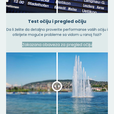
Test očiju i pregled očiju
Da li želite da detaljno proverite performanse vaših očiju i
otkrijete moguće probleme sa vidom u ranoj fazi?
Zakazana obaveza za pregled očiju