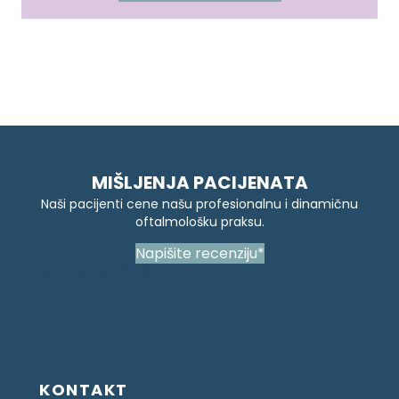
MIŠLJENJA PACIJENATA
Naši pacijenti cene našu profesionalnu i dinamičnu
oftalmološku praksu.
Napišite recenziju*
[brb_collection id="3736"]
KONTAKT