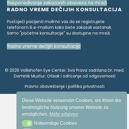
Raspoređivanje zakazanih obaveza na mreži
RADNO VREME DEČIJIH KONSULTACIJA
Postojeći pacijenti molimo vas da se registrujete
telefonom ili e-mailom kako biste zakazali sastanak.
Samo "početne konsultacije" su dostupne na mreži.
Radno vreme dečijih konsultacija
© 2026 Vollishofen Eye Center. Sva Prava zadržana Dr. med.
Dominik Mustur.
Otisak i odricanje od odgovornosti
Pravno obaveštenje
i politika privatnosti
Diese Website verwendet Cookies, um Ihnen die
bestmögliche Nutzung unserer Website zu
ermöglichen.
Mehr erfahren
Notwendige Cookies
Notwendige Cookies