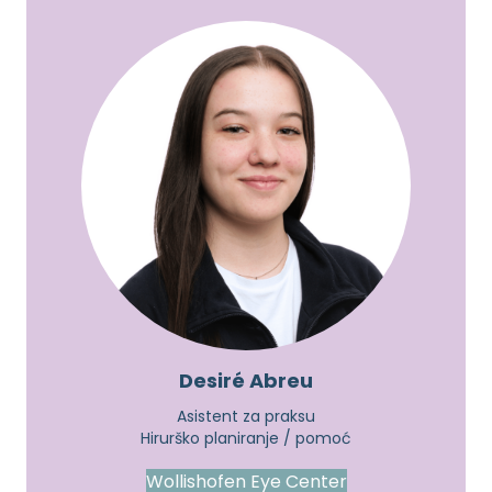
Desiré Abreu
Asistent za praksu
Hirurško planiranje / pomoć
Wollishofen Eye Center