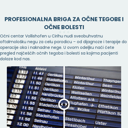
PROFESIONALNA BRIGA ZA OČNE TEGOBE I
OČNE BOLESTI
Očni centar Vollishofen u Cirihu nudi sveobuhvatnu
oftalmološku negu za celu porodicu – od dijagnoze i terapije do
operacije oka i naknadne nege. U ovom odeljku naći ćete
pregled najčešćih očnih tegoba i bolesti sa kojima pacijenti
dolaze kod nas.