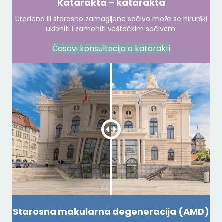
Katarakta – katarakta
Urođeno ili starosno zamagljeno sočivo može se hirurški
ukloniti i zameniti veštačkim sočivom.
Časovi konsultacija o katarakti
Starosna makularna degeneracija (AMD)