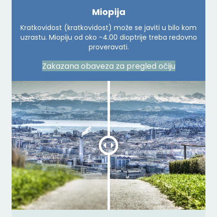
Miopija
Kratkovidost (kratkovidost) može se javiti u bilo kom
uzrastu. Miopiju od oko -4.00 dioptrije treba redovno
proveravati.
Zakazana obaveza za pregled očiju