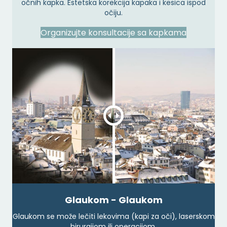
očnih kapka. Estetska korekcija kapaka i kesica ispod
očiju.
Organizujte konsultacije sa kapkama
Glaukom - Glaukom
Glaukom se može lečiti lekovima (kapi za oči), laserskom
hirurgijom ili operacijom.