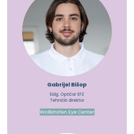
Gabrijel Bišop
Eidg. Optičar EFZ
Tehnički direktor
Wollishofen Eye Center