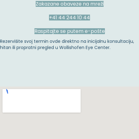
Zakazane obaveze na mreži
+41 44 244 10 44
Raspitajte se putem e-pošte
Rezervišite svoj termin ovde direktno na inicijalnu konsultaciju,
hitan ili propratni pregled u Wollishofen Eye Center.