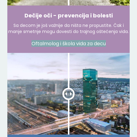
Dečije oči - prevencija i bolesti
Sa decom je još važnije da ništa ne propustite. Čak i
manje smetnje mogu dovesti do trajnog oštećenja vida.
Oftalmolog i škola vida za decu