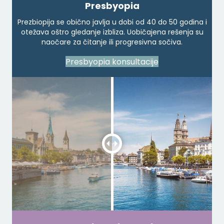
Presbyopia
Prezbiopija se obično javlja u dobi od 40 do 50 godina i
otežava oštro gledanje izbliza. Uobičajena rešenja su
naočare za čitanje ili progresivna sočiva.
Presbyopia konsultacije