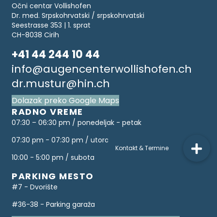
Očni centar Vollishofen
Dr. med. Srpskohrvatski / srpskohrvatski
Seestrasse 353 | 1. sprat
CH-8038 Cirih
+41 44 244 10 44
info@augencenterwollishofen.ch
dr.mustur@hin.ch
Dolazak preko Google Maps
RADNO VREME
07:30 – 06:30 pm / ponedeljak - petak
07:30 pm - 07:30 pm / utorak
10:00 - 5:00 pm / subota
PARKING MESTO
#7 - Dvorište
#36-38 - Parking garaža