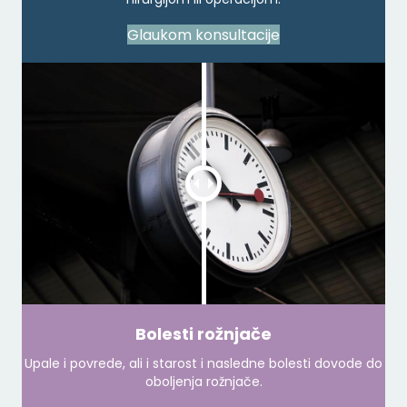
Glaukom konsultacije
Bolesti rožnjače
Upale i povrede, ali i starost i nasledne bolesti dovode do
oboljenja rožnjače.