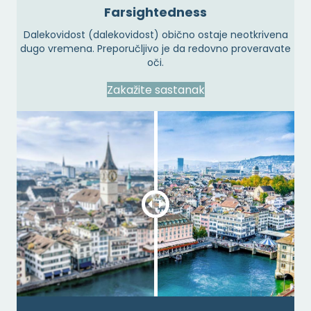
Farsightedness
Dalekovidost (dalekovidost) obično ostaje neotkrivena
dugo vremena. Preporučljivo je da redovno proveravate
oči.
Zakažite sastanak