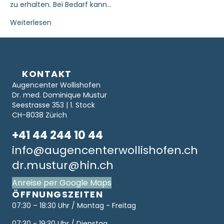
zu erhalten. Bei Bedarf kann…
Weiterlesen
KONTAKT
Augencenter Wollishofen
Dr. med. Dominique Mustur
Seestrasse 353 | 1. Stock
CH-8038 Zürich
+41 44 244 10 44
info@augencenterwollishofen.ch
dr.mustur@hin.ch
Anreise per Google Maps
ÖFFNUNGSZEITEN
07:30 – 18:30 Uhr / Montag - Freitag
07:30 - 19:30 Uhr / Dienstag