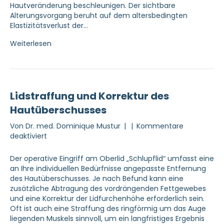
Hautveränderung beschleunigen. Der sichtbare
Alterungsvorgang beruht auf dem altersbedingten
Elastizitätsverlust der…
Weiterlesen
Lidstraffung und Korrektur des
Hautüberschusses
Von
Dr. med. Dominique Mustur
|
|
Kommentare
für
deaktiviert
Lidstraffung
und
Der operative Eingriff am Oberlid „Schlupflid“ umfasst eine
Korrektur
an Ihre individuellen Bedürfnisse angepasste Entfernung
des
des Hautüberschusses. Je nach Befund kann eine
Hautüberschusses
zusätzliche Abtragung des vordrängenden Fettgewebes
und eine Korrektur der Lidfurchenhöhe erforderlich sein.
Oft ist auch eine Straffung des ringförmig um das Auge
liegenden Muskels sinnvoll, um ein langfristiges Ergebnis