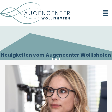
Neuigkeiten vom Augencenter Wollishofen