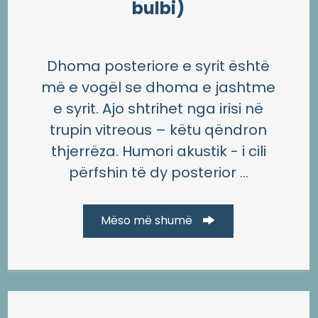
bulbi)
Dhoma posteriore e syrit është
më e vogël se dhoma e jashtme
e syrit. Ajo shtrihet nga irisi në
trupin vitreous – këtu qëndron
thjerrëza. Humori akustik - i cili
përfshin të dy posterior ...
Mëso më shumë