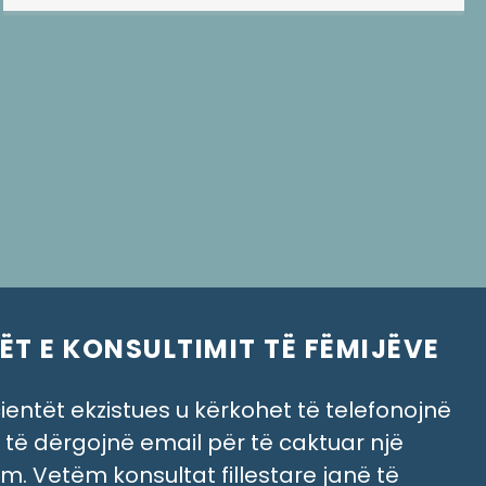
ËT E KONSULTIMIT TË FËMIJËVE
ientët ekzistues u kërkohet të telefonojnë
 të dërgojnë email për të caktuar një
im. Vetëm konsultat fillestare janë të