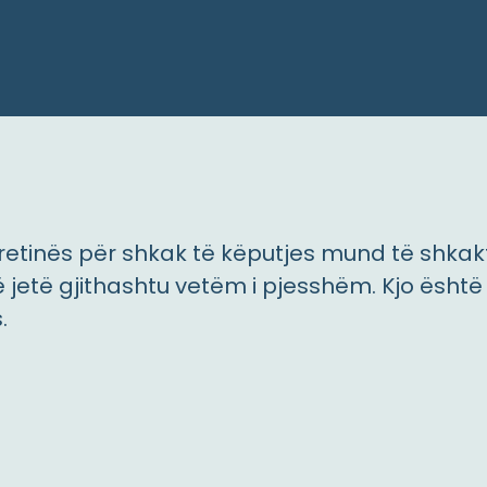
retinës për shkak të këputjes mund të shka
ë jetë gjithashtu vetëm i pjesshëm. Kjo ës
.