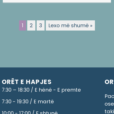
1
2
3
Lexo më shumë »
ORËT E HAPJES
OR
7:30 – 18:30 / E hënë - E premte
Pac
7:30 - 19:30 / E martë
ose
tak
10:00 - 17:00 / E shtunë