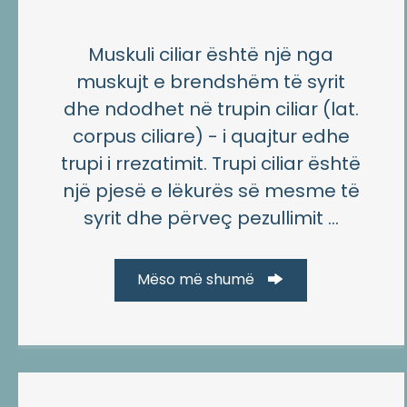
Muskuli ciliar është një nga
muskujt e brendshëm të syrit
dhe ndodhet në trupin ciliar (lat.
corpus ciliare) - i quajtur edhe
trupi i rrezatimit. Trupi ciliar është
një pjesë e lëkurës së mesme të
syrit dhe përveç pezullimit ...
Mëso më shumë