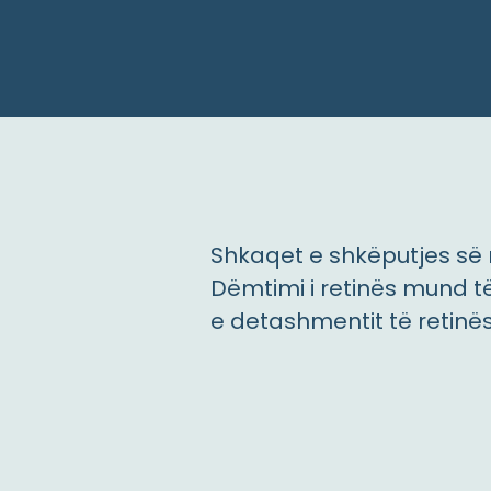
Shkaqet e shkëputjes së 
Dëmtimi i retinës mund t
e detashmentit të retinës