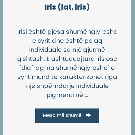
Iris (lat. iris)
Irisi është pjesa shumëngjyrëshe
e syrit dhe është po aq
individuale sa një gjurmë
gishtash. E ashtuquajtura iris ose
"diafragma shumëngjyrëshe" e
syrit mund të karakterizohet nga
një shpërndarje individuale
pigmenti në ...
Mëso më shumë