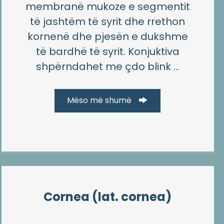
membranë mukoze e segmentit
të jashtëm të syrit dhe rrethon
kornenë dhe pjesën e dukshme
të bardhë të syrit. Konjuktiva
shpërndahet me çdo blink ...
Mëso më shumë
Cornea (lat. cornea)