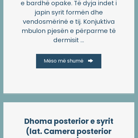
e bardhë opake. Të dyja indet i
japin syrit formën dhe
vendosmërinë e tij. Konjuktiva
mbulon pjesën e përparme të
dermisit ...
Mëso më shumë
Dhoma posterior e syrit
(lat. Camera posterior