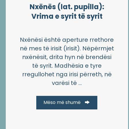
Nxënës (lat. pupilla):
Vrima e syrit të syrit
Nxënësi është aperture rrethore
në mes të irisit (irisit). Nëpërmjet
nxënësit, drita hyn në brendësi
të syrit. Madhësia e tyre
rregullohet nga irisi përreth, në
varësi të ...
Mëso më shumë