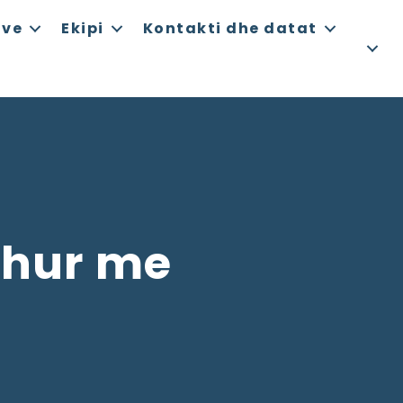
ëve
Ekipi
Kontakti dhe datat
idhur me