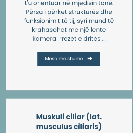
t'u orientuar në mjedisin tonë.
Përsa i përket strukturës dhe
funksionimit të tij, syri mund të
krahasohet me një lente
kamera: rrezet e dritës ...
Mëso më shumë
Muskuli ciliar (lat.
musculus ciliaris)