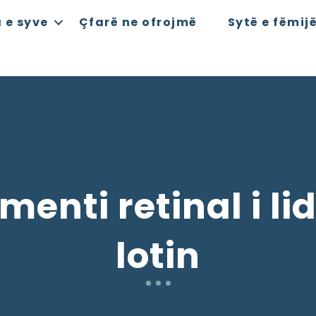
 e syve
Çfarë ne ofrojmë
Sytë e fëmij
enti retinal i l
lotin