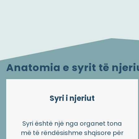
Anatomia e syrit të njeri
Syri i njeriut
Syri është një nga organet tona
më të rëndësishme shqisore për