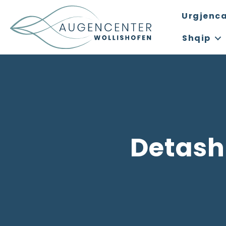
Urgjenca
Shqip
Detashm