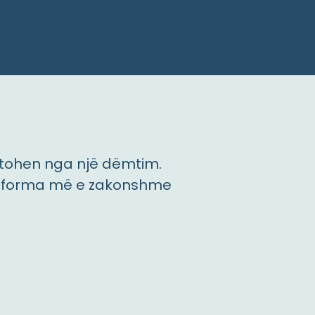
ktohen nga një dëmtim.
htë forma më e zakonshme