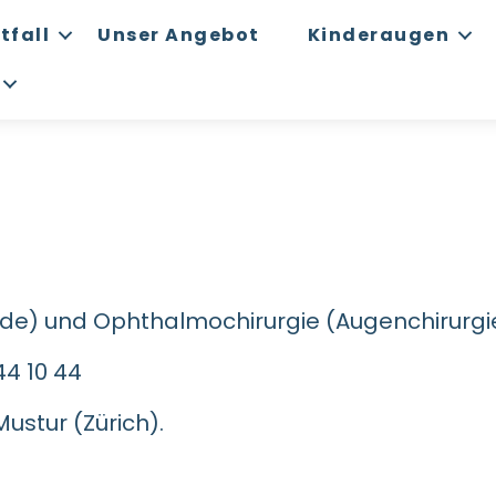
tfall
Unser Angebot
Kinderaugen
de) und Ophthalmochirurgie (Augenchirurgi
44 10 44
ustur (Zürich).